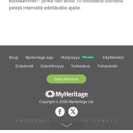
koodaaminen - jonka hän aloitti 10-vuotiaana luomalla
pelejä internetiä edeltävälle ajalle.
Blogi
MyHeritage app
Yksityisyys
Käyttöehdot
Päivitetty
Evästeistä
Esteettömyys
Tukikeskus
Tietopankki
Siirry Premium
Copyright © 2026 MyHeritage Ltd.
A
B
C
D
E
F
G
H
I
J
K
L
M
N
O
P
Q
R
S
T
U
V
W
X
Y
Z