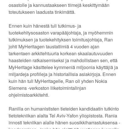
osastolle ja kannustaakseen tiimejä keskittymään
toteutukseen laadusta tinkimättä.
Ennen kuin hänestä tuli tutkimus- ja
tuotekehitysosaston varapääjohtaja, ja myöhemmin
tutkimuksen ja tuotekehityksen toimitusjohtaja, Ran
johti MyHeritagen taustatiimiä 4 vuoden ajan
tarkentaen arkkitehtuuria korkean skaalautuvuuden
haasteiden ratkaisemiseksi ja mahdollistaen sen, että
MyHeritage käsittelee kymmeniä miljoonia käyttäjiä ja
miljardeja profiileja ja historiallisia asiakirjoja. Ennen
kuin hän tuli MyHeritagelle, Ran oli yhden Nokia
Siemens -verkoston liiketoimintalinjan
ohjelmistoarkkitehti.
Ranilla on humanististen tieteiden kandidaatin tutkinto
tietotekniikan alalta Tel Aviv-Yafon yliopistosta. Rania
innosti tekniikan alalle hänen suosikkiharrastuksensa -