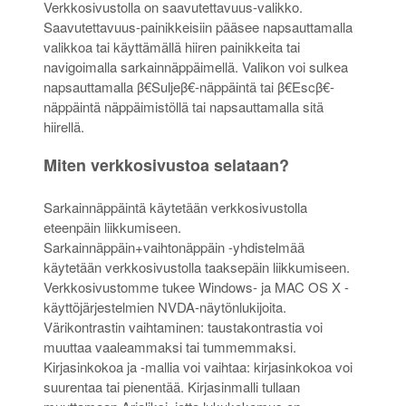
Verkkosivustolla on saavutettavuus-valikko.
Saavutettavuus-painikkeisiin pääsee napsauttamalla
valikkoa tai käyttämällä hiiren painikkeita tai
navigoimalla sarkainnäppäimellä. Valikon voi sulkea
napsauttamalla β€Suljeβ€-näppäintä tai β€Escβ€-
näppäintä näppäimistöllä tai napsauttamalla sitä
hiirellä.
Miten verkkosivustoa selataan?
Sarkainnäppäintä käytetään verkkosivustolla
eteenpäin liikkumiseen.
Sarkainnäppäin+vaihtonäppäin -yhdistelmää
käytetään verkkosivustolla taaksepäin liikkumiseen.
Verkkosivustomme tukee Windows- ja MAC OS X -
käyttöjärjestelmien NVDA-näytönlukijoita.
Värikontrastin vaihtaminen: taustakontrastia voi
muuttaa vaaleammaksi tai tummemmaksi.
Kirjasinkokoa ja -mallia voi vaihtaa: kirjasinkokoa voi
suurentaa tai pienentää. Kirjasinmalli tullaan