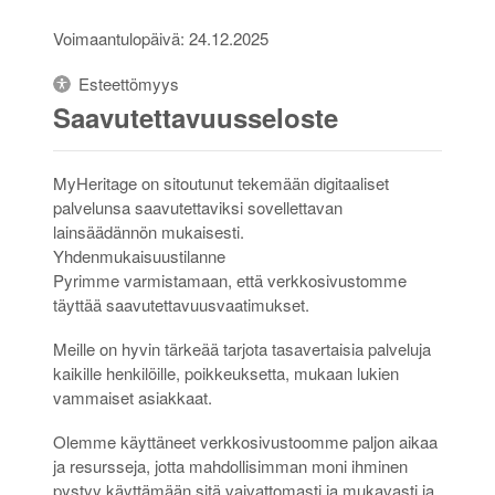
Voimaantulopäivä: 24.12.2025
Esteettömyys
Saavutettavuusseloste
MyHeritage on sitoutunut tekemään digitaaliset
palvelunsa saavutettaviksi sovellettavan
lainsäädännön mukaisesti.
Yhdenmukaisuustilanne
Pyrimme varmistamaan, että verkkosivustomme
täyttää saavutettavuusvaatimukset.
Meille on hyvin tärkeää tarjota tasavertaisia palveluja
kaikille henkilöille, poikkeuksetta, mukaan lukien
vammaiset asiakkaat.
Olemme käyttäneet verkkosivustoomme paljon aikaa
ja resursseja, jotta mahdollisimman moni ihminen
pystyy käyttämään sitä vaivattomasti ja mukavasti ja