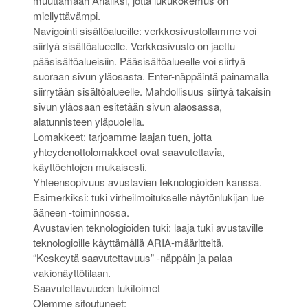
muuttamaan Arialiksi, jotta lukukokemus on
miellyttävämpi.
Navigointi sisältöalueille: verkkosivustollamme voi
siirtyä sisältöalueelle. Verkkosivusto on jaettu
pääsisältöalueisiin. Pääsisältöalueelle voi siirtyä
suoraan sivun yläosasta. Enter-näppäintä painamalla
siirrytään sisältöalueelle. Mahdollisuus siirtyä takaisin
sivun yläosaan esitetään sivun alaosassa,
alatunnisteen yläpuolella.
Lomakkeet: tarjoamme laajan tuen, jotta
yhteydenottolomakkeet ovat saavutettavia,
käyttöehtojen mukaisesti.
Yhteensopivuus avustavien teknologioiden kanssa.
Esimerkiksi: tuki virheilmoitukselle näytönlukijan lue
ääneen -toiminnossa.
Avustavien teknologioiden tuki: laaja tuki avustaville
teknologioille käyttämällä ARIA-määritteitä.
“Keskeytä saavutettavuus” -näppäin ja palaa
vakionäyttötilaan.
Saavutettavuuden tukitoimet
Olemme sitoutuneet: