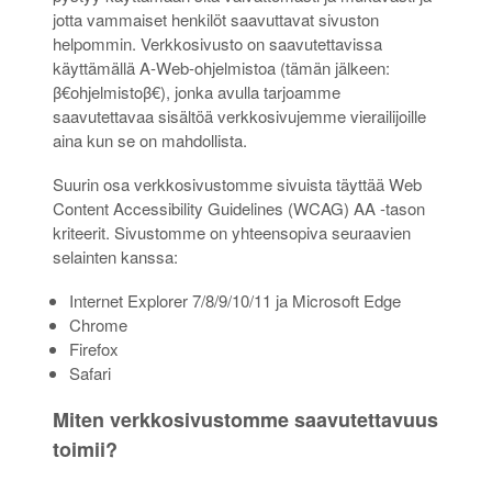
jotta vammaiset henkilöt saavuttavat sivuston
helpommin. Verkkosivusto on saavutettavissa
käyttämällä A-Web-ohjelmistoa (tämän jälkeen:
β€ohjelmistoβ€), jonka avulla tarjoamme
saavutettavaa sisältöä verkkosivujemme vierailijoille
aina kun se on mahdollista.
Suurin osa verkkosivustomme sivuista täyttää Web
Content Accessibility Guidelines (WCAG) AA -tason
kriteerit. Sivustomme on yhteensopiva seuraavien
selainten kanssa:
Internet Explorer 7/8/9/10/11 ja Microsoft Edge
Chrome
Firefox
Safari
Miten verkkosivustomme saavutettavuus
toimii?