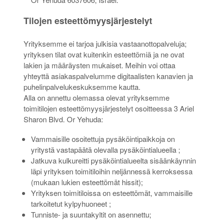
Tilojen esteettömyysjärjestelyt
Yrityksemme ei tarjoa julkisia vastaanottopalveluja;
yrityksen tilat ovat kuitenkin esteettömiä ja ne ovat
lakien ja määräysten mukaiset. Meihin voi ottaa
yhteyttä asiakaspalvelumme digitaalisten kanavien ja
puhelinpalvelukeskuksemme kautta.
Alla on annettu olemassa olevat yrityksemme
toimitilojen esteettömyysjärjestelyt osoitteessa 3 Ariel
Sharon Blvd. Or Yehuda:
Vammaisille osoitettuja pysäköintipaikkoja on
yritystä vastapäätä olevalla pysäköintialueella ;
Jatkuva kulkureitti pysäköintialueelta sisäänkäynnin
läpi yrityksen toimitiloihin neljännessä kerroksessa
(mukaan lukien esteettömät hissit);
Yrityksen toimitiloissa on esteettömät, vammaisille
tarkoitetut kylpyhuoneet ;
Tunniste- ja suuntakyltit on asennettu;