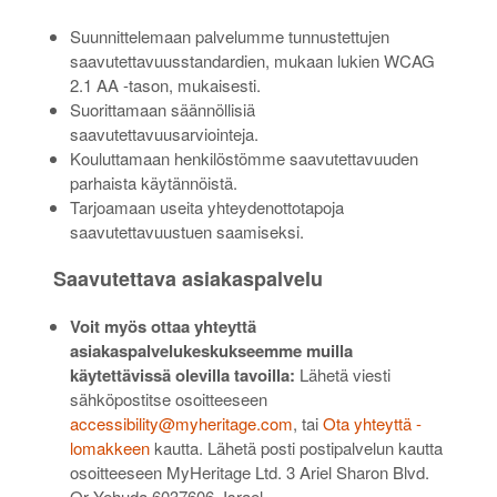
Suunnittelemaan palvelumme tunnustettujen
saavutettavuusstandardien, mukaan lukien WCAG
2.1 AA -tason, mukaisesti.
Suorittamaan säännöllisiä
saavutettavuusarviointeja.
Kouluttamaan henkilöstömme saavutettavuuden
parhaista käytännöistä.
Tarjoamaan useita yhteydenottotapoja
saavutettavuustuen saamiseksi.
Saavutettava asiakaspalvelu
Voit myös ottaa yhteyttä
asiakaspalvelukeskukseemme muilla
käytettävissä olevilla tavoilla:
Lähetä viesti
sähköpostitse osoitteeseen
accessibility@myheritage.com
, tai
Ota yhteyttä -
lomakkeen
kautta. Lähetä posti postipalvelun kautta
osoitteeseen MyHeritage Ltd. 3 Ariel Sharon Blvd.
Or Yehuda 6037606, Israel.