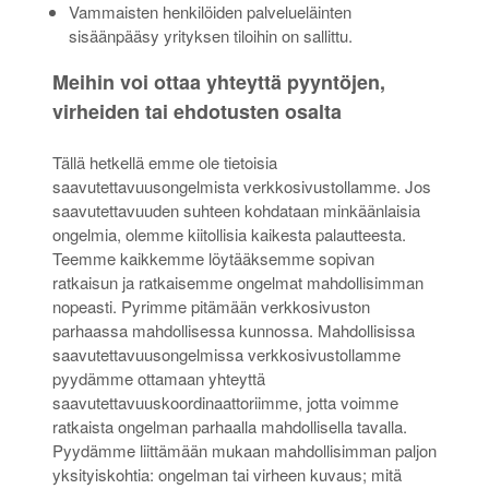
Vammaisten henkilöiden palvelueläinten
sisäänpääsy yrityksen tiloihin on sallittu.
Meihin voi ottaa yhteyttä pyyntöjen,
virheiden tai ehdotusten osalta
Tällä hetkellä emme ole tietoisia
saavutettavuusongelmista verkkosivustollamme. Jos
saavutettavuuden suhteen kohdataan minkäänlaisia
ongelmia, olemme kiitollisia kaikesta palautteesta.
Teemme kaikkemme löytääksemme sopivan
ratkaisun ja ratkaisemme ongelmat mahdollisimman
nopeasti. Pyrimme pitämään verkkosivuston
parhaassa mahdollisessa kunnossa. Mahdollisissa
saavutettavuusongelmissa verkkosivustollamme
pyydämme ottamaan yhteyttä
saavutettavuuskoordinaattoriimme, jotta voimme
ratkaista ongelman parhaalla mahdollisella tavalla.
Pyydämme liittämään mukaan mahdollisimman paljon
yksityiskohtia: ongelman tai virheen kuvaus; mitä