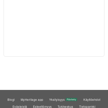
Blogi
MyHeritage app
Yksityisyys
Käyttöehdot
Päivitetty
Evästeistä
Esteettömyys
Tukikeskus
Tietopankki