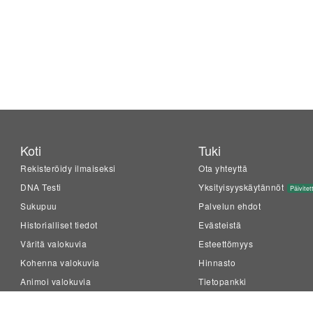
Koti
Tuki
Rekisteröidy ilmaiseksi
Ota yhteyttä
DNA Testi
Yksityisyyskäytännöt
Päivitet
Sukupuu
Palvelun ehdot
Historialliset tiedot
Evästeistä
Väritä valokuvia
Esteettömyys
Kohenna valokuvia
Hinnasto
Animoi valokuvia
Tietopankki
LiveMemory™