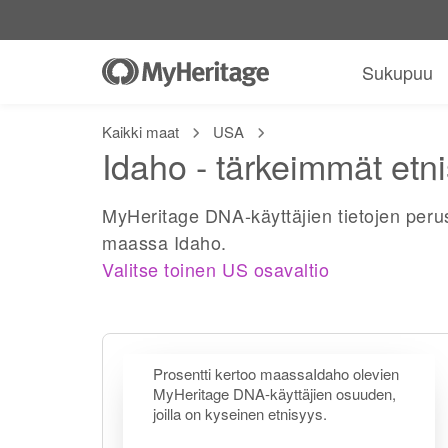
Sukupuu
Kaikki maat
USA
Idaho - tärkeimmät etn
MyHeritage DNA-käyttäjien tietojen peru
maassa Idaho.
Valitse toinen US osavaltio
Prosentti kertoo maassaIdaho olevien
MyHeritage DNA-käyttäjien osuuden,
joilla on kyseinen etnisyys.