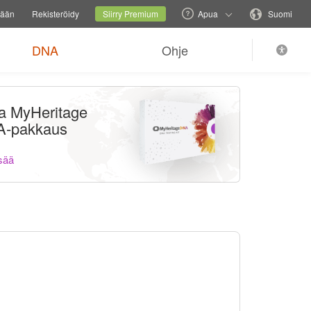
vustoa
Nykyinen sivusto
Vaihda kieltä
sään
Rekisteröidy
Siirry Premium
Apua
Suomi
DNA
Ohje
aa MyHeritage
-pakkaus
isää