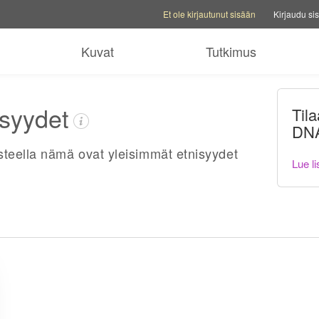
Tilivalinnat
Ohjevaihtoehdot
Vaihda perhesi
Et ole kirjautunut sisään
Kirjaudu si
Kuvat
Tutkimus
isyydet
Til
DNA
steella nämä ovat yleisimmät etnisyydet
Lue l