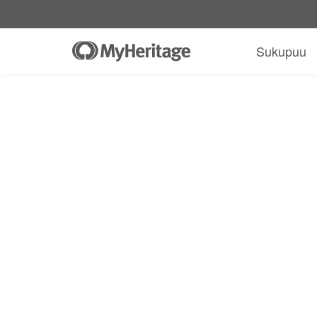
MyHeritage DNA-pakkaus + 30 päivän
$89
Vain
$19.90
*
+ ilmainen toimitus
Sukupuu