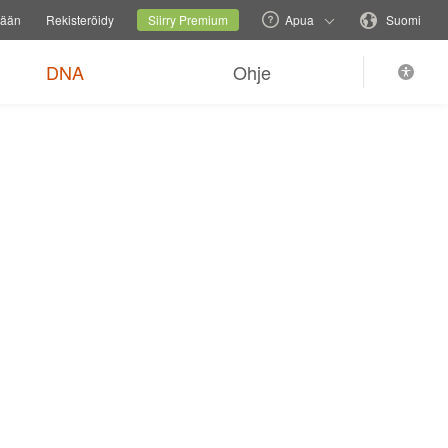
vustoa
Nykyinen sivusto
Vaihda kieltä
sään
Rekisteröidy
Siirry Premium
Apua
Suomi
DNA
Ohje