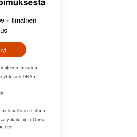
pimuksesta
+ ilmainen
89
tus
nyt
14 alueen joukosta
ia yhteisen DNA:n
ia
 historialliseen tietoon
uvatyökaluihin + Deep
uuteen