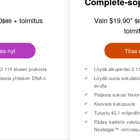
Complete-so
0
+ toimitus
Vain
$19.90
*
$89
$
toimi
laa nyt
Tilaa 
 2 114 alueen joukosta
Löydä alkuperäsi 2 1
laisia yhteisen DNA:n
Löydä uusia sukulais
avulla
Paljasta sukusi histor
Kasvata sukupuuta
Tutustu 40,1 miljardiin
Pääsy kaikkiin valok
Nostalgia™ -ominais