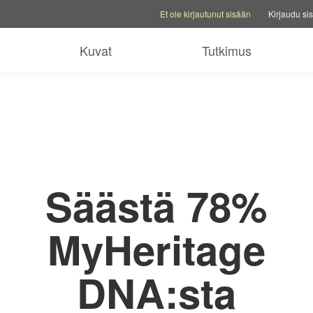
Tilivalinnat
Ohjevaihtoehdot
Vaihda perhesi
Et ole kirjautunut sisään
Kirjaudu si
 ilmainen kokeilu Complete-sopimuksesta
Tilaa nyt
Kuvat
Tutkimus
Säästä 78%
MyHeritage
DNA:sta