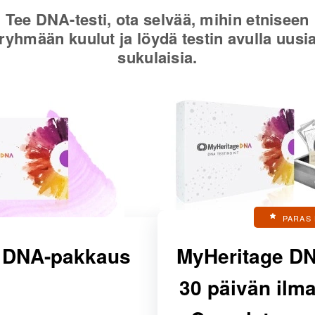
Tee DNA-testi, ota selvää, mihin etniseen
ryhmään kuulut ja löydä testin avulla uusi
sukulaisia.
PARAS 
 DNA-pakkaus
MyHeritage D
30 päivän ilma