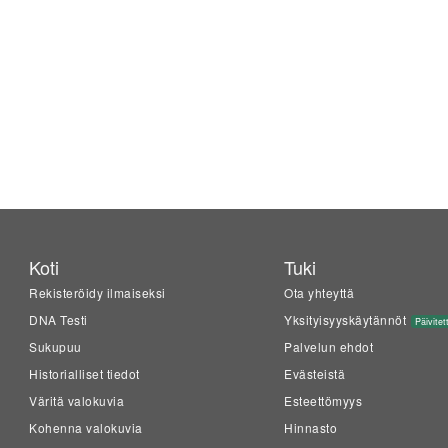
Koti
Tuki
Rekisteröidy ilmaiseksi
Ota yhteyttä
DNA Testi
Yksityisyyskäytännöt
Päivitet
Sukupuu
Palvelun ehdot
Historialliset tiedot
Evästeistä
Väritä valokuvia
Esteettömyys
Kohenna valokuvia
Hinnasto