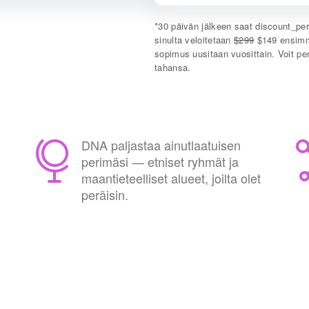
*
30 päivän jälkeen saat
discount_pe
sinulta veloitetaan
$299
$149 ensimmä
sopimus uusitaan vuosittain. Voit per
tahansa.
DNA paljastaa ainutlaatuisen
perimäsi — etniset ryhmät ja
maantieteelliset alueet, joilta olet
peräisin.